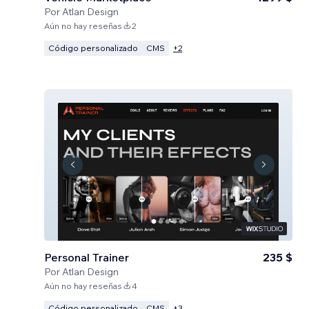
Por
Atlan Design
Aún no hay reseñas
2
Código personalizado
CMS
+
2
Personal Trainer
235 $
Por
Atlan Design
Aún no hay reseñas
4
Código personalizado
CMS
+
3