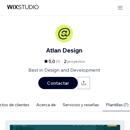
Atlan Design
5,0
2
(
1
)
proyectos
Best in Design and Development
Contactar
tos de clientes
Acerca de
Servicios y reseñas
Plantillas (7)