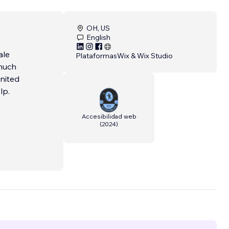
OH, US
English
ale
Plataformas
Wix & Wix Studio
 much
nited
lp.
Accesibilidad web
(
2024
)