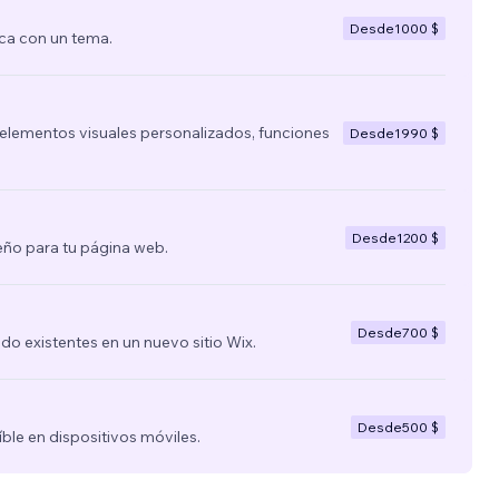
Desde
1000 $
ca con un tema.
lementos visuales personalizados, funciones
Desde
1990 $
Desde
1200 $
ño para tu página web.
Desde
700 $
nido existentes en un nuevo sitio Wix.
Desde
500 $
íble en dispositivos móviles.