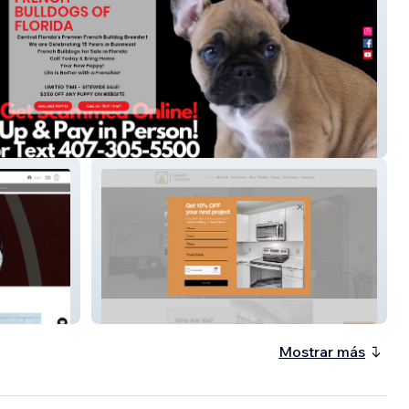
e Central
AlexanderContracting
Mostrar más