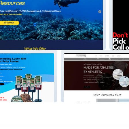
Frenchi
OOGLE
Scrub Md