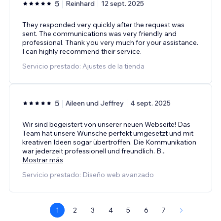
5
Reinhard
12 sept. 2025
They responded very quickly after the request was
sent. The communications was very friendly and
professional. Thank you very much for your assistance.
I can highly recommend their service.
Servicio prestado: Ajustes de la tienda
5
Aileen und Jeffrey
4 sept. 2025
Wir sind begeistert von unserer neuen Webseite! Das
Team hat unsere Wünsche perfekt umgesetzt und mit
kreativen Ideen sogar übertroffen. Die Kommunikation
war jederzeit professionell und freundlich. B
...
Mostrar más
Servicio prestado: Diseño web avanzado
1
2
3
4
5
6
7