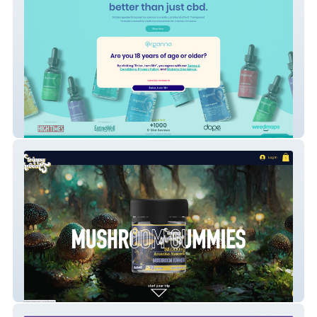
OrgannaCBD
Trippy Shrooms