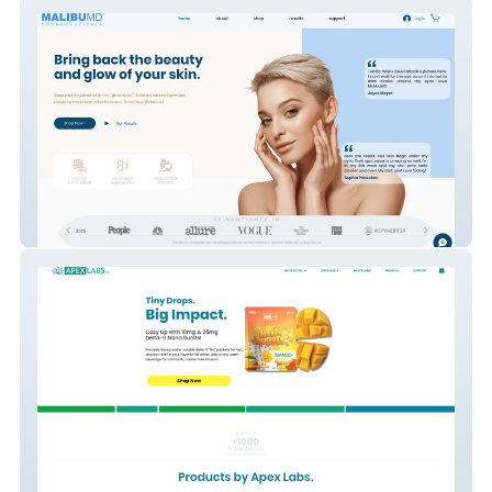
Malibu MD
ApexLabs CBD