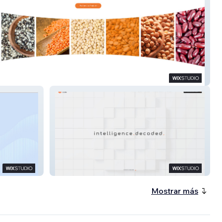
Mill
InvadeCode AI
Mostrar más