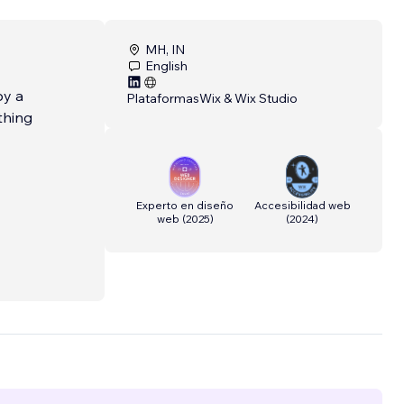
MH, IN
English
by a
Plataformas
Wix & Wix Studio
thing
Experto en diseño
Accesibilidad web
web
(
2025
)
(
2024
)