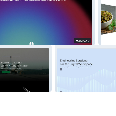
Invade 
s
Linksft