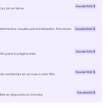
Desde
1500 $
ca con un tema.
lementos visuales personalizados, funciones
Desde
3000 $
Desde
1500 $
ño para tu página web.
Desde
1000 $
nido existentes en un nuevo sitio Wix.
Desde
600 $
íble en dispositivos móviles.