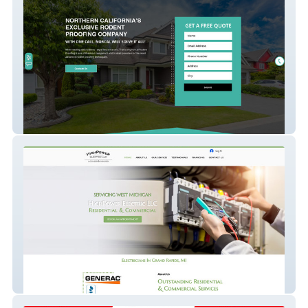
Rodent Proofing
HighPowerElectricLLC