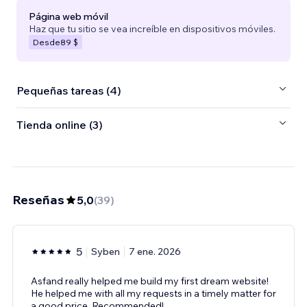
Página web móvil
Haz que tu sitio se vea increíble en dispositivos móviles.
Desde
89 $
Pequeñas tareas (4)
Tienda online (3)
Reseñas
5,0
(
39
)
5
Syben
7 ene. 2026
Asfand really helped me build my first dream website!
He helped me with all my requests in a timely matter for
a good price. Recommended!