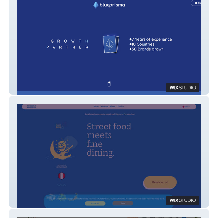
Blueprisma
Cevicheriet