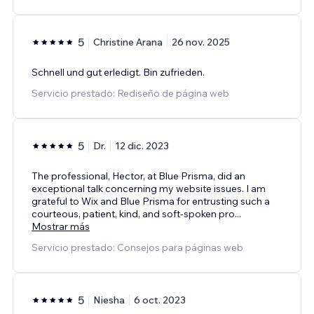
5
Christine Arana
26 nov. 2025
Schnell und gut erledigt. Bin zufrieden.
Servicio prestado: Rediseño de página web
5
Dr.
12 dic. 2023
The professional, Hector, at Blue Prisma, did an
exceptional talk concerning my website issues. I am
grateful to Wix and Blue Prisma for entrusting such a
courteous, patient, kind, and soft-spoken pro
...
Mostrar más
Servicio prestado: Consejos para páginas web
5
Niesha
6 oct. 2023