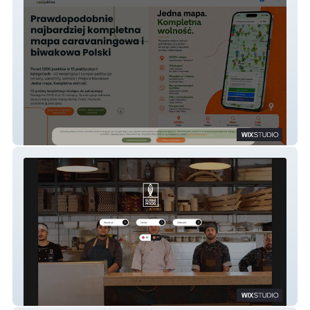
CampAtlas
Sushimood