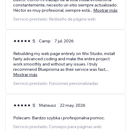
constantemente, necesito un sitio siempre actualizado.
Héctor es muy profesional, siempre está
...
Mostrar más
Servicio prestado: Rediseño de página web
5
Camp
7 jul. 2026
Rebuilding my web page entirely on Wix Studio, install
fairly advanced coding and make the entire project
work smoothly and without any issues. I truly
recommend Blueprisma as their service was fast,
...
Mostrar más
Servicio prestado: Funciones personalizadas
5
Mateusz
22 may. 2026
Polecam. Bardzo szybka i profesjonalna pomoc.
Servicio prestado: Consejos para páginas web