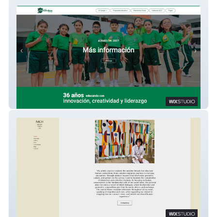
ColegioGarcilaso-WS
MIRIAM CHIERA