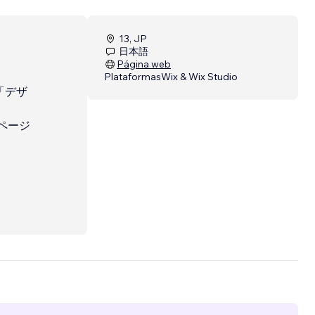
13, JP
日本語
Página web
Plataformas
Wix & Wix Studio
「デザ
ページ
サイト以
果が出