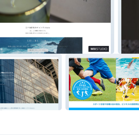
te ao t
式会社
飯島館-別館