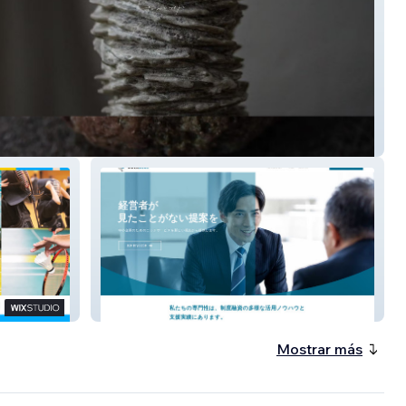
e po candle
株式会社DUCKBLUE
Mostrar más