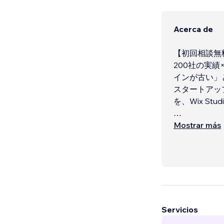
Acerca de
【初回相談無
200社の実
インが古い」
スタートアッ
を、Wix St
Wix・Wix
Mostrar más
上の制作実績
るサイト」の
Servicios