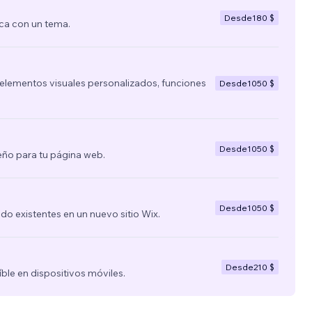
Desde
180 $
ca con un tema.
lementos visuales personalizados, funciones
Desde
1050 $
Desde
1050 $
ño para tu página web.
Desde
1050 $
nido existentes en un nuevo sitio Wix.
Desde
210 $
íble en dispositivos móviles.