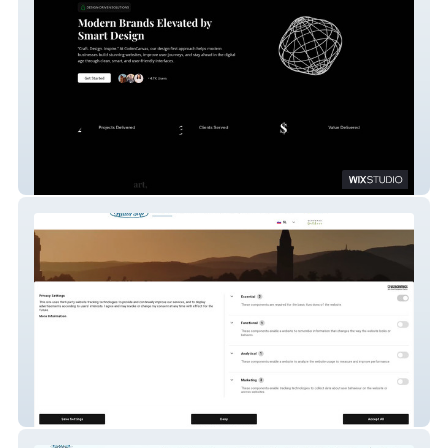
CodenCanvas
halosup1