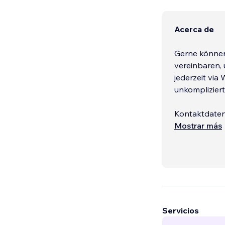
Acerca de
Gerne können
vereinbaren,
jederzeit via
unkomplizier
Kontaktdaten
• Whatsapp: 
Mostrar más
• E-Mail/Tea
Servicios