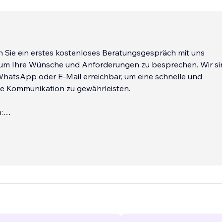
 Sie ein erstes kostenloses Beratungsgespräch mit uns
 um Ihre Wünsche und Anforderungen zu besprechen. Wir si
 WhatsApp oder E-Mail erreichbar, um eine schnelle und
te Kommunikation zu gewährleisten.
:
‎+49 1722873781
ms: info@consitant.com
...