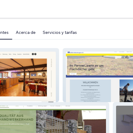
entes
Acerca de
Servicios y tarifas
aft
Haeussler