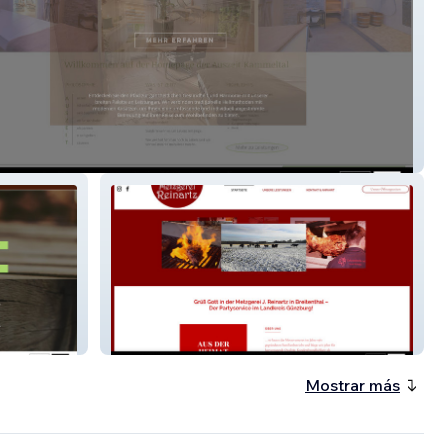
Betzler
Metzgerei Reinartz
Mostrar más