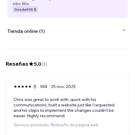
sitio Wix.
Desde
595 $
Tienda online (1)
Reseñas
5,0
(
3
)
5
Will
25 nov. 2025
Chris was great to work with, quick with his
communications, built a website just like I requested
and his steps to implement the changes couldn't be
easier. Highly recommend.
Servicio prestado: Rediseño de página web