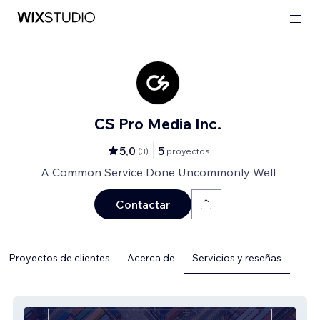
CS Pro Media Inc.
5,0
5
(
3
)
proyectos
A Common Service Done Uncommonly Well
Contactar
Proyectos de clientes
Acerca de
Servicios y reseñas