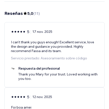
Reseñas
5,0
(
11
)
5
17 nov. 2025
I can't thank you guys enough! Excellent service, love
the design and guidance you provided. Highly
recommend Fassa and its team.
Servicio prestado: Asesoramiento sobre código
Respuesta del profesional
Thank you Mary for your trust. Loved working with
you too.
5
12 nov. 2025
Foi boa amei