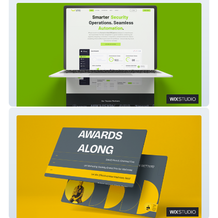
ATraq
This Is The Day