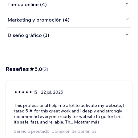
Tienda online (4)
Marketing y promoción (4)
Diseño gráfico (3)
Reseñas
5,0
(
2
)
5
22 jul. 2025
This professional help me a lot to activate my website, I
rated 5 🌟 for this great work and I deeply and strongly
recommend everyone ready for website to go for him,
it's safe, fast, and reliable. Th
...
Mostrar más
Servicio prestado: Conexión de dominios