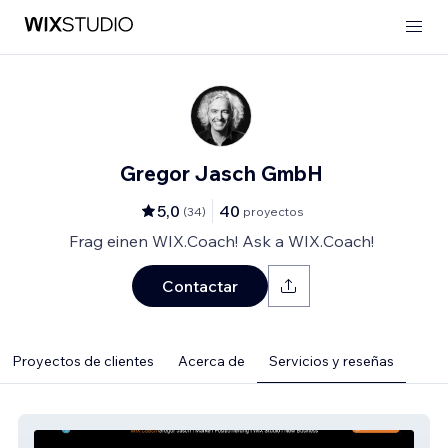
Gregor Jasch GmbH
5,0
40
(
34
)
proyectos
Frag einen WIX.Coach! Ask a WIX.Coach!
Contactar
Proyectos de clientes
Acerca de
Servicios y reseñas