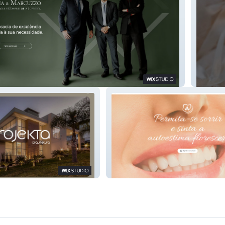
o
Ana Cri
tura
Bluhen Studio