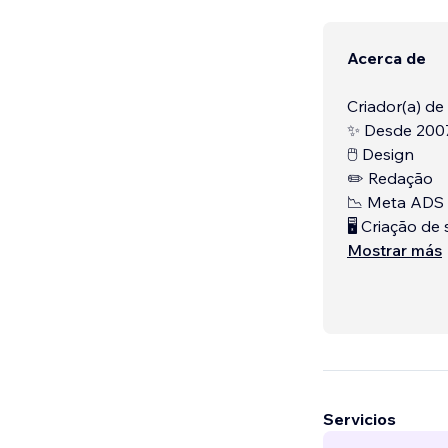
Acerca de
Criador(a) de
✨ Desde 200
🖱 Design
✏️ Redação
📉 Meta ADS
🖥 Criação de 
Mostrar más
Servicios