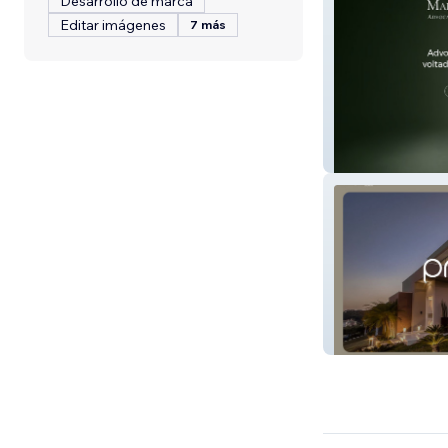
Desarrollo de marca
Editar imágenes
7 más
Maia e Marcuzz
Projekta Arquite