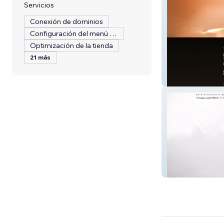
Servicios
Conexión de dominios
Configuración del menú del restaurante
Optimización de la tienda
21 más
REFLACTAR O
GENPEI SHUZO
SHOP | 源平