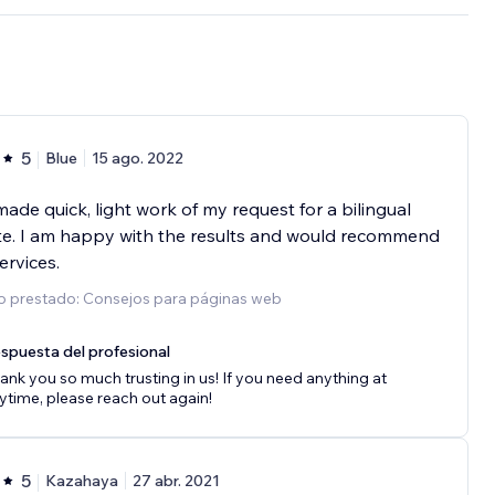
5
Blue
15 ago. 2022
ade quick, light work of my request for a bilingual
te. I am happy with the results and would recommend
ervices.
io prestado: Consejos para páginas web
spuesta del profesional
ank you so much trusting in us! If you need anything at
ytime, please reach out again!
5
Kazahaya
27 abr. 2021