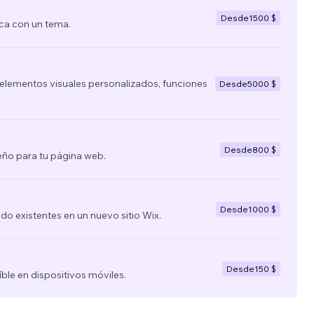
Desde
1500 $
ca con un tema.
lementos visuales personalizados, funciones
Desde
5000 $
Desde
800 $
ño para tu página web.
Desde
1000 $
nido existentes en un nuevo sitio Wix.
Desde
150 $
íble en dispositivos móviles.