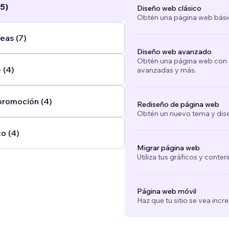
5)
Diseño web clásico
Obtén una página web bási
eas (7)
Diseño web avanzado
Obtén una página web con e
 (4)
avanzadas y más.
promoción (4)
Rediseño de página web
Obtén un nuevo tema y dise
o (4)
Migrar página web
Utiliza tus gráficos y conte
Página web móvil
Haz que tu sitio se vea incre