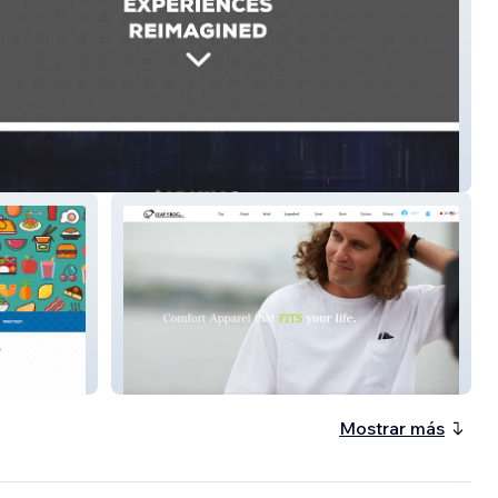
ty
LEAP FROG
Mostrar más