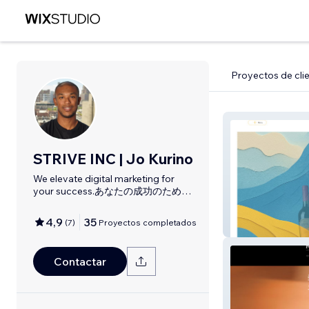
Proyectos de cli
STRIVE INC | Jo Kurino
We elevate digital marketing for
your success.あなたの成功のための
デジタルマーケティング
4,9
35
(
7
)
Proyectos completados
LaBodega
Contactar