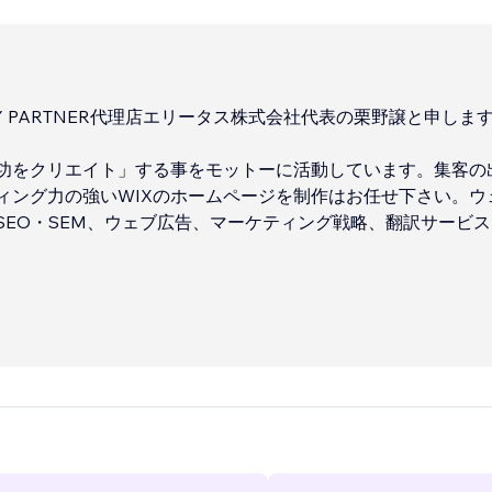
NCY PARTNER代理店エリータス株式会社代表の栗野譲と申しま
功をクリエイト」する事をモットーに活動しています。集客の
ィング力の強いWIXのホームページを制作はお任せ下さい。ウ
SEO・SEM、ウェブ広告、マーケティング戦略、翻訳サービ
、世界初のWIX認定講師、WIXウェブマスター、そして2016年にア
アンバサダー資格取得経験のある企業だからこそ安心してご依頼