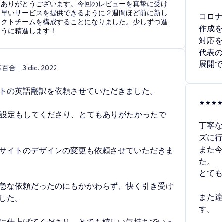
てありがとうございます。今回のレビューを真摯に受け
り早いサービスを提供できるように２週間ほど前に新し
コロ
ェクトチームを構成することになりました。少しずつ進
作成
ように精進します！
対応
代表
展開
麻百合
3 dic. 2022
トの英語翻訳を依頼させていただきました。
O設定もしてくださり、とてもありがたかったで
丁寧
ズに
また
サイトのデザインの変更も依頼させていただきま
た。
とて
急な依頼だったのにもかかわらず、快く引き受け
また違
した。
す。
に仕上げてくださり、とても嬉しい気持ちでいっ