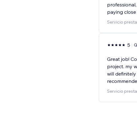
professional,
paying close 
Servicio prest
5
Q
Great job! C
project. my we
will definitel
recommende
Servicio pres