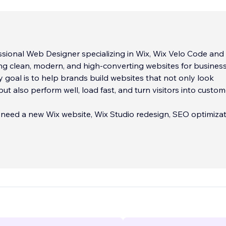
sional Web Designer specializing in Wix, Wix Velo Code and
ing clean, modern, and high-converting websites for busines
 goal is to help brands build websites that not only look
ut also perform well, load fast, and turn visitors into custom
need a new Wix website, Wix Studio redesign, SEO optimizat
up, or a complete website upgrade, I deliver reliable result
cation, fast turnaround, and attention to detail.
ocus on:
...