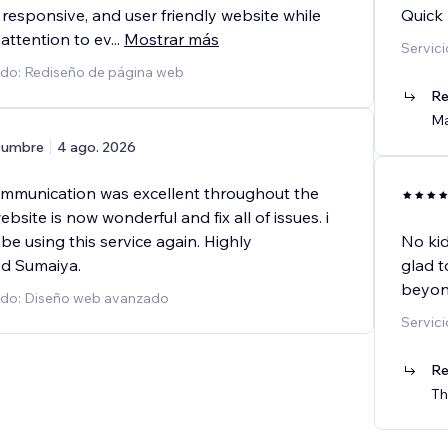
 responsive, and user friendly website while
Quick 
attention to ev
...
Mostrar más
Servici
ado: Rediseño de página web
Re
Ma
umbre
4 ago. 2026
ommunication was excellent throughout the
bsite is now wonderful and fix all of issues. i
y be using this service again. Highly
No kid
d Sumaiya.
glad t
beyon
tado: Diseño web avanzado
Servici
Re
Th