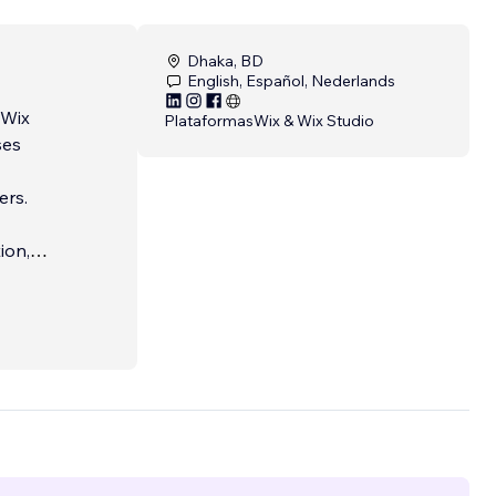
Dhaka, BD
English, Español, Nederlands
 Wix
Plataformas
Wix & Wix Studio
ses
ers.
ion,
s with