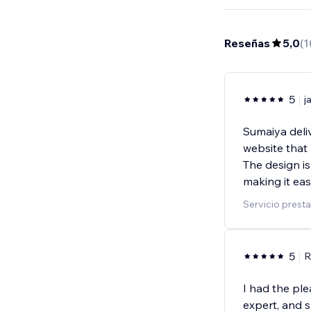
Reseñas
5,0
(
1
5
j
Sumaiya deli
website that
The design is
making it easy
Servicio prest
5
R
I had the pl
expert, and 