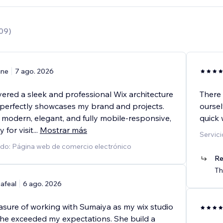
09
)
ane
7 ago. 2026
vered a sleek and professional Wix architecture
There 
 perfectly showcases my brand and projects.
oursel
 modern, elegant, and fully mobile-responsive,
quick 
 for visit
...
Mostrar más
Servici
ado: Página web de comercio electrónico
Re
Th
afeal
6 ago. 2026
easure of working with Sumaiya as my wix studio
she exceeded my expectations. She build a