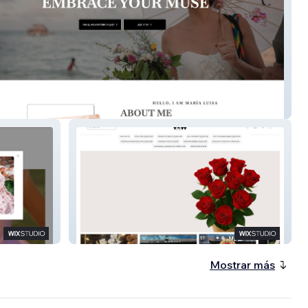
uisa Henao
Vaw Cicek Turkiye
Mostrar más