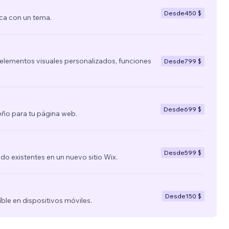
Desde
450 $
ca con un tema.
lementos visuales personalizados, funciones
Desde
799 $
Desde
699 $
ño para tu página web.
Desde
599 $
nido existentes en un nuevo sitio Wix.
Desde
150 $
íble en dispositivos móviles.