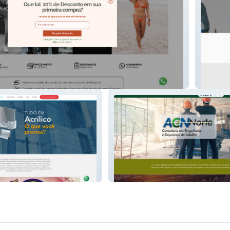
BoaRes
ACN Norte