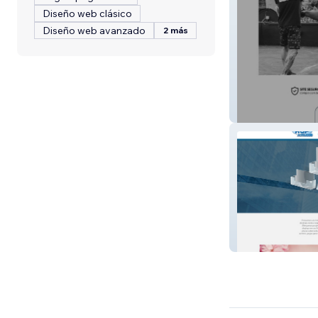
Diseño web clásico
Diseño web avanzado
2 más
Praiana
RCP Acrílicos