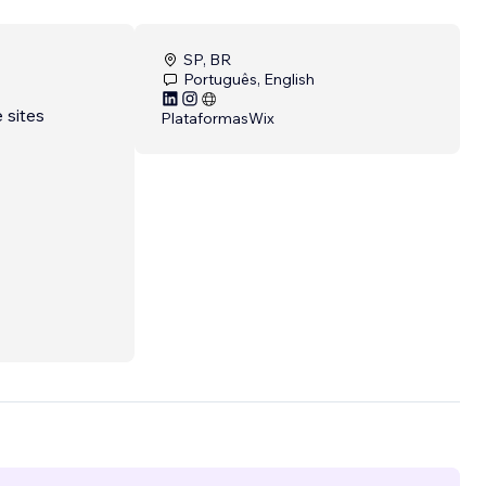
SP, BR
Português, English
 sites
Plataformas
Wix