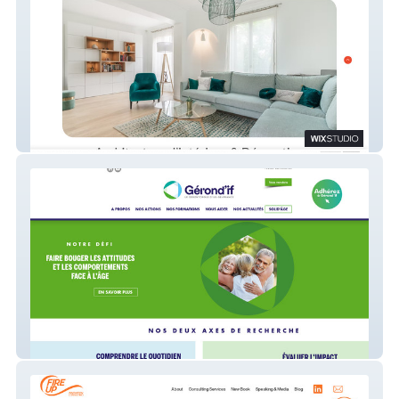
Un Air de Déco
Gérond'if