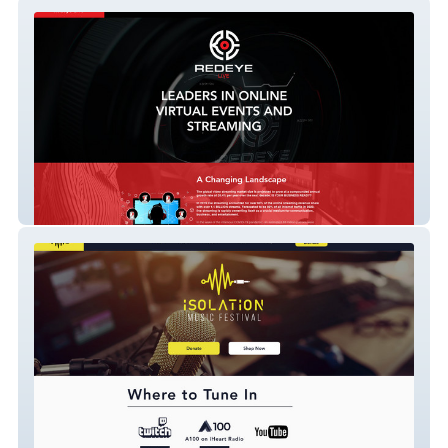
redeyelive
isolationfestival