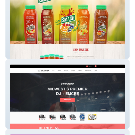
Smash Juice
djshawna