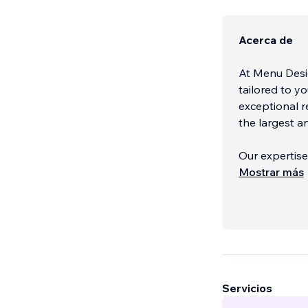
Acerca de
At Menu Desig
tailored to y
exceptional r
the largest a
Our expertise
Mostrar más
Modern and 
Custom functi
Servicios