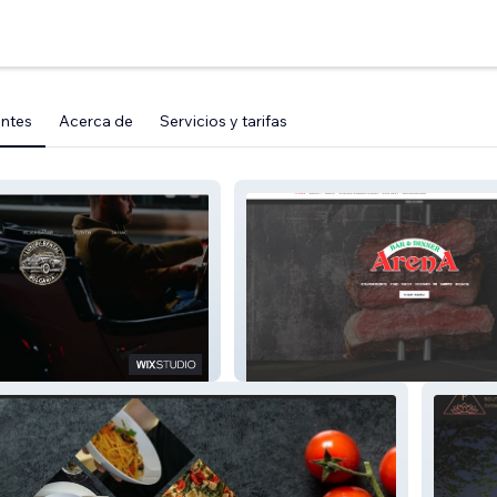
entes
Acerca de
Servicios y tarifas
lgaria
Arena Steak House