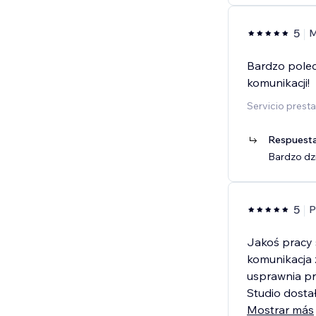
5
M
Bardzo polec
komunikacji!
Servicio presta
Respuesta
Bardzo dzi
5
P
Jakoś pracy 
komunikacja 
usprawnia pr
Studio dosta
Mostrar más