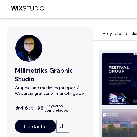
Proyectos de cli
Milimetriks Graphic
Studio
Graphic and marketing support/
Wsparcie graficzne i marketingowe
Festival Group
Proyectos
4,6
98
(
7
)
completados
Contactar