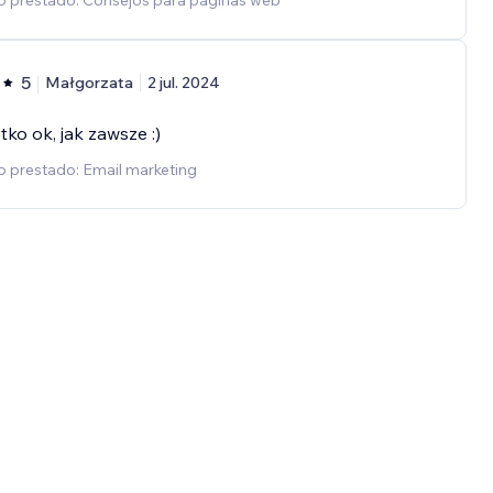
io prestado: Consejos para páginas web
5
Małgorzata
2 jul. 2024
ko ok, jak zawsze :)
o prestado: Email marketing