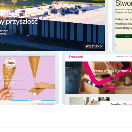
uktura Sp.z o.o.
Orvicta
tyn
Freedomolsztyn