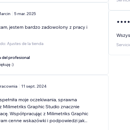
Servic
arcin
5 mar. 2025
am, jestem bardzo zadowolony z pracy i
Wszyst
do: Ajustes de la tienda
Servici
 del profesional
ękuję :)
racownia
11 sept. 2024
spełniła moje oczekiwania, sprawna
z Milimetriks Graphic Studio znacznie
acę. Współpracując z Milimetriks Graphic
łam cenne wskazówki i podpowiedzi jak
...