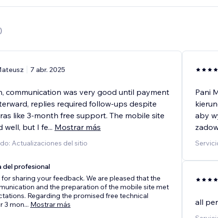
)
ateusz
7 abr. 2025
n, communication was very good until payment
Pani 
erward, replies required follow-ups despite
kierun
as like 3-month free support. The mobile site
aby wy
well, but I fe
...
Mostrar más
zadow
do: Actualizaciones del sitio
Servic
 del profesional
for sharing your feedback. We are pleased that the
mmunication and the preparation of the mobile site met
tations. Regarding the promised free technical
all per
or 3 mon
...
Mostrar más