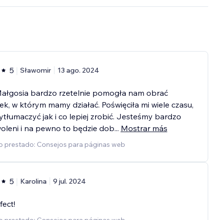
5
Sławomir
13 ago. 2024
Małgosia bardzo rzetelnie pomogła nam obrać
ek, w którym mamy działać. Poświęciła mi wiele czasu,
tłumaczyć jak i co lepiej zrobić. Jesteśmy bardzo
oleni i na pewno to będzie dob
...
Mostrar más
io prestado: Consejos para páginas web
5
Karolina
9 jul. 2024
fect!