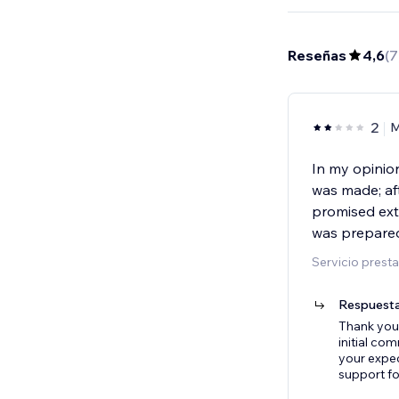
Reseñas
4,6
(
7
2
M
In my opinio
was made; aft
promised extr
was prepared 
Servicio presta
Respuesta
Thank you 
initial co
your expec
support f