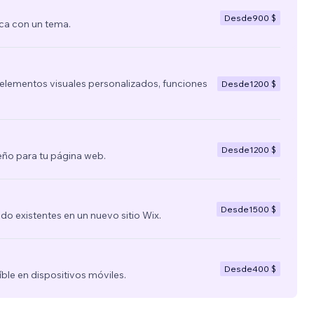
Desde
900 $
ca con un tema.
lementos visuales personalizados, funciones
Desde
1200 $
Desde
1200 $
ño para tu página web.
Desde
1500 $
nido existentes en un nuevo sitio Wix.
Desde
400 $
íble en dispositivos móviles.