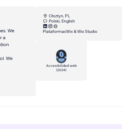
Olsztyn, PL
Polski, English
ues. We
Plataformas
Wix & Wix Studio
r a
ation
ol. We
Accesibilidad web
(
2024
)