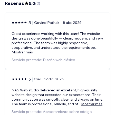
Reseñas
5,0
(
2
)
5
Govind Pathak
8 abr. 2026
Great experience working with this team! The website
design was done beautifully — clean, modern, and very
professional. The team was highly responsive,
cooperative, and understood the requirements pe
...
Mostrar más
Servicio prestado: Diseño web clásico
5
trial
12 dic. 2025
NAS Web studio delivered an excellent, high-quality
website design that exceeded our expectations. Their
communication was smooth, clear, and always on time.
The team is professional, reliable, and of
...
Mostrar más
Servicio prestado: Asesoramiento sobre código