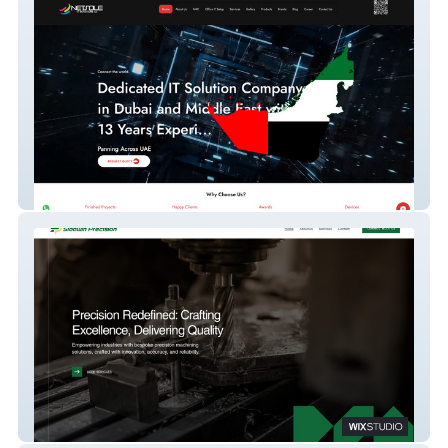
Netsole IT
Siddwinprecision