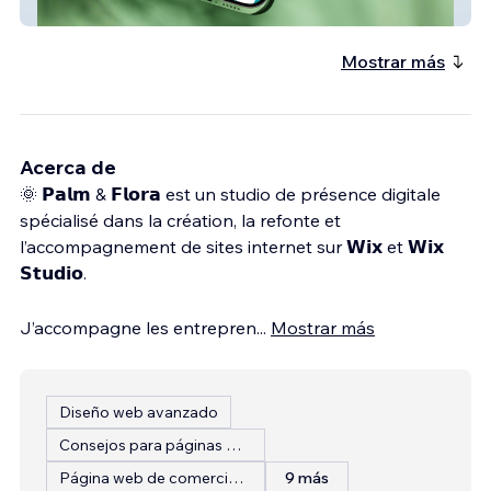
de wing foil
Mostrar más
Acerca de
🌞 𝗣𝗮𝗹𝗺 & 𝗙𝗹𝗼𝗿𝗮 est un studio de présence digitale
spécialisé dans la création, la refonte et
l’accompagnement de sites internet sur 𝗪𝗶𝘅 et 𝗪𝗶𝘅
𝗦𝘁𝘂𝗱𝗶𝗼.
J’accompagne les entrepren
...
Mostrar más
Diseño web avanzado
Consejos para páginas web
Página web de comercio electrónico
9 más