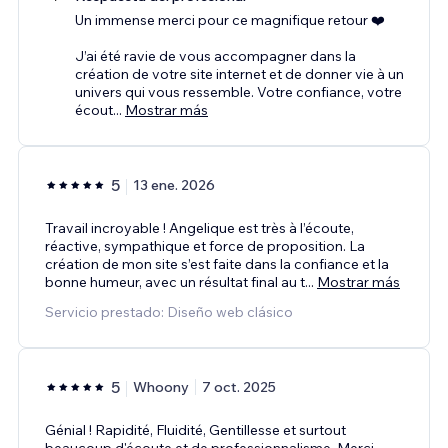
Un immense merci pour ce magnifique retour ❤️
J’ai été ravie de vous accompagner dans la
création de votre site internet et de donner vie à un
univers qui vous ressemble. Votre confiance, votre
écout
...
Mostrar más
5
13 ene. 2026
Travail incroyable ! Angelique est très à l’écoute,
réactive, sympathique et force de proposition. La
création de mon site s’est faite dans la confiance et la
bonne humeur, avec un résultat final au t
...
Mostrar más
Servicio prestado: Diseño web clásico
5
Whoony
7 oct. 2025
Génial ! Rapidité, Fluidité, Gentillesse et surtout
beaucoup d'écoute et de professionnalisme. Merci