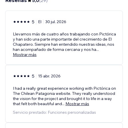
Reseñas
5,0
(
29
)
5
El
30 jul. 2026
Llevamos más de cuatro años trabajando con Pictórica
y han sido una parte importante del crecimiento de El
Chapatero. Siempre han entendido nuestras ideas, nos
han acompañado de forma cercana y nos ha
...
Mostrar más
5
15 abr. 2026
I had a really great experience working with Pictórica on
The Chilean Patagonia website. They really understood
the vision for the project and brought it to life in a way
that felt both beautiful and
...
Mostrar más
Servicio prestado: Funciones personalizadas