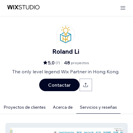
Roland Li
5,0
48
(
7
)
proyectos
The only level legend Wix Partner in Hong Kong.
Contactar
Proyectos de clientes
Acerca de
Servicios y reseñas