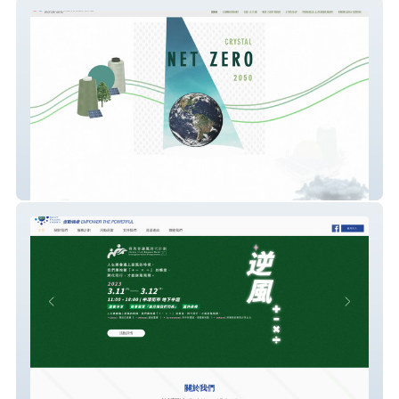
Crystal NetZero 2050
socialimpactfellows