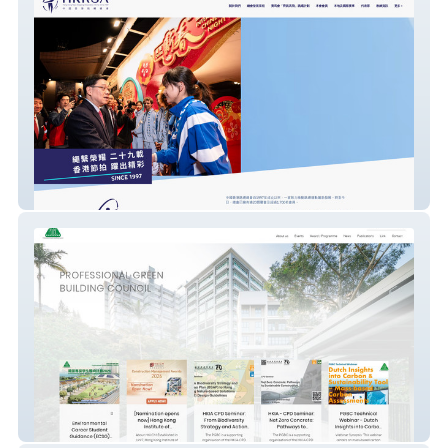
中國香港跳繩總會 || HKRSA
PROFESSIONAL GREEN BUILDING
COUNCIL