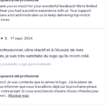
spuesta del profesional
ank you so much for your wonderful feedback! We're thrilled
 hear you had a positive experience with us. Your support
ans a lot and motivates us to keep delivering top-notch
rvices.
5
17 sept. 2024
rofessionnel, ultra réactif et à l'écoute de mes
s, je suis très satisfaite du logo qu'ils m'ont créé.
io prestado: Logo personalizado
spuesta del profesional
rci! Je suis contente que tu aimes le logo. J’ai le plaisir de
us informer que nous travaillons déjà sur la prochaine phase
 votre projet. Si vous avez besoin d'autre chose, n'hésitez pas
me l
...
Mostrar más