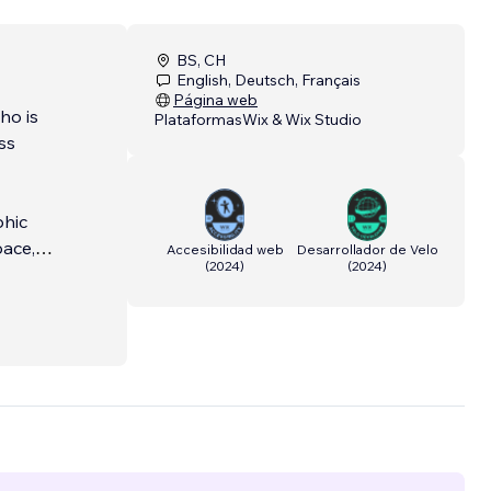
BS, CH
English, Deutsch, Français
Página web
Plataformas
Wix & Wix Studio
ss
phic
ace, I
Accesibilidad web
Desarrollador de Velo
(
2024
)
(
2024
)
iences
ms
g
th the