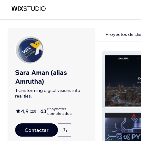
Proyectos de cli
Sara Aman (alias
Amrutha)
Transforming digital visions into
realities.
Almal Group UA
Proyectos
4,9
63
(
23
)
completados
Contactar