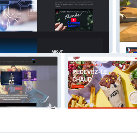
rk
Roachin
 germ
ChezPapy kebab