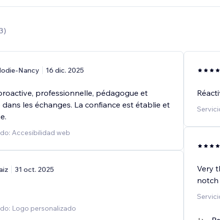
3
)
lodie-Nancy
16 dic. 2025
proactive, professionnelle, pédagogue et
Réactiv
dans les échanges. La confiance est établie et
Servici
e.
ado: Accesibilidad web
Very t
aiz
31 oct. 2025
notch 
Servic
ado: Logo personalizado