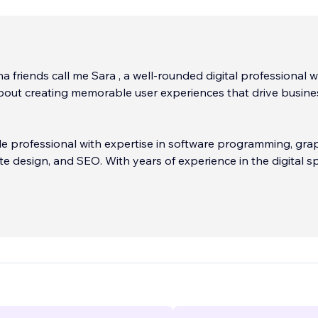
bout creating memorable user experiences that drive busine
ile professional with expertise in software programming, gra
te design, and SEO. With years of experience in the digital sp
a deep understanding of how to create engaging user exper
siness success.
e programmer, I have a passion for solving complex proble
ative solutions. I am well-versed in a variety of programmin
 technologies, and I constantly strive to stay up-to-date wi
 and best practices.
...