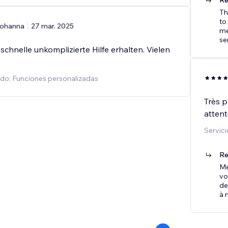
Re
Th
to
ohanna
27 mar. 2025
me
se
schnelle unkomplizierte Hilfe erhalten. Vielen
ado: Funciones personalizadas
Très p
attente
Servic
Re
Me
vo
de
à 