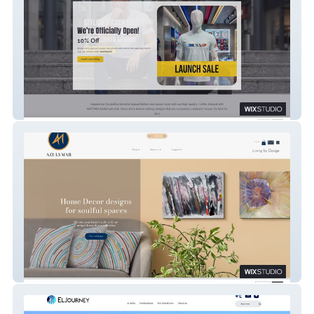
GAFFAN
AzulyMar Designs