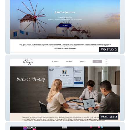
ElJourney
Peregryn Agency