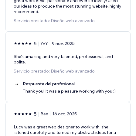
great work ethic, passionate and ever so lovely! Used
our ideas to produce the most stunning website, highly
recommend.
Servicio prestado: Diseño web avanzado
5
YvY
9 nov. 2025
She’s amazing and very talented, professional, and
polite.
Servicio prestado: Diseño web avanzado
Respuesta del profesional
Thank you! It was a pleasure working with you :)
5
Ben
16 oct. 2025
Lucy was a great web designer to work with, she
listened carefully and turned my abstract ideas for a