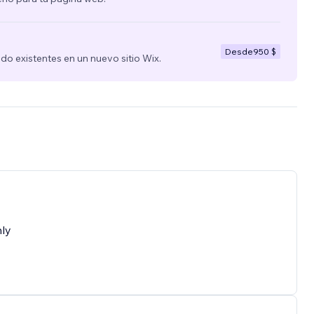
Desde
950 $
nido existentes en un nuevo sitio Wix.
hly