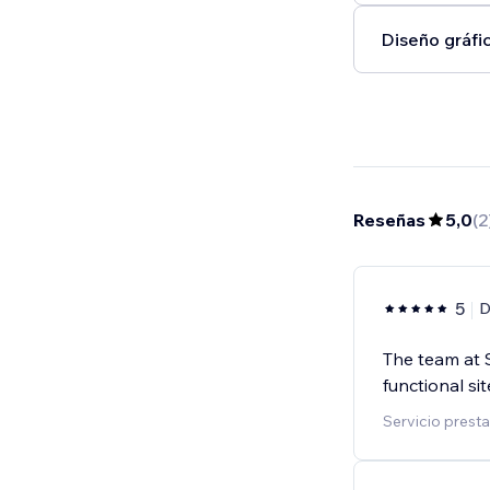
Diseño gráfic
Reseñas
5,0
(
2
5
D
The team at S
functional si
Servicio prest