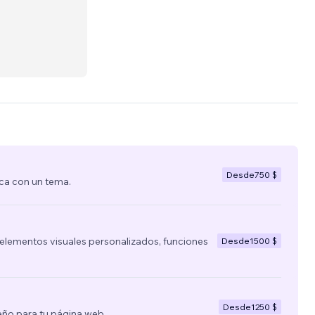
Desde
750 $
ca con un tema.
lementos visuales personalizados, funciones
Desde
1500 $
Desde
1250 $
ño para tu página web.