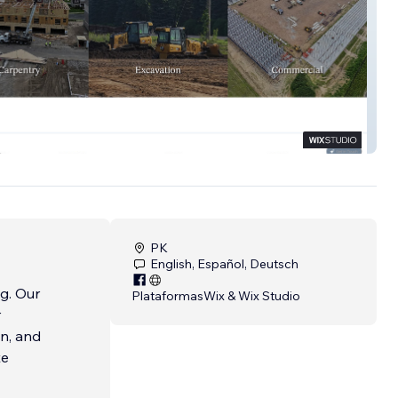
mpanies
PK
English, Español, Deutsch
ng. Our
Plataformas
Wix & Wix Studio
r
on, and
te