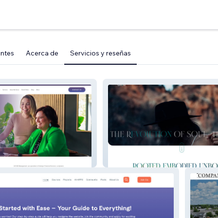
entes
Acerca de
Servicios y reseñas
nt
AliasKat