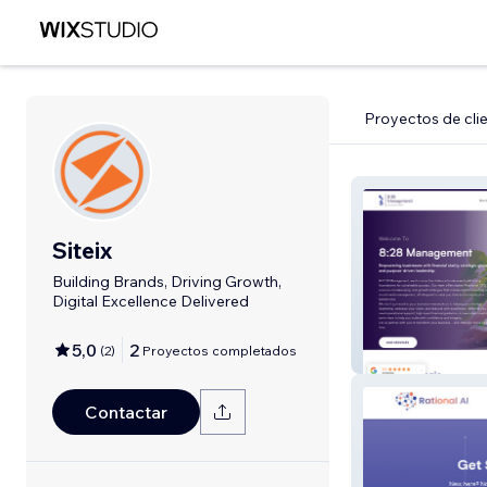
Proyectos de cli
Siteix
Building Brands, Driving Growth,
Digital Excellence Delivered
5,0
2
(
2
)
Proyectos completados
8:28 Manageme
Contactar