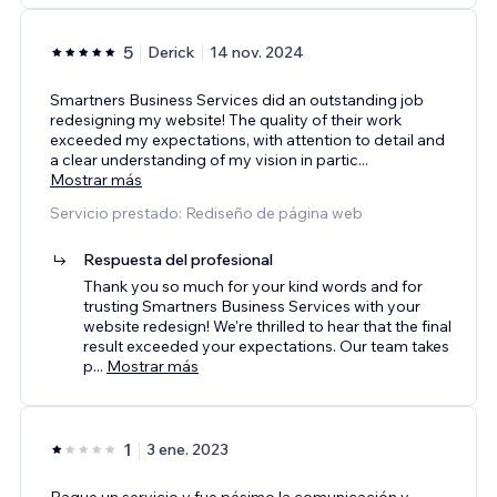
5
Derick
14 nov. 2024
Smartners Business Services did an outstanding job
redesigning my website! The quality of their work
exceeded my expectations, with attention to detail and
a clear understanding of my vision in partic
...
Mostrar más
Servicio prestado: Rediseño de página web
Respuesta del profesional
Thank you so much for your kind words and for
trusting Smartners Business Services with your
website redesign! We're thrilled to hear that the final
result exceeded your expectations. Our team takes
p
...
Mostrar más
1
3 ene. 2023
Pague un servicio y fue pésimo la comunicación y