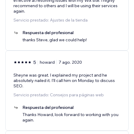
effective at resolving issues with my Wix site. I highly
recommend to others and I will be using their services
again.
Servicio prestado: Ajustes de la tienda
Respuesta del profesional
thanks Steve, glad we could help!
5
howard
7 ago. 2020
Sheyne was great. I explained my project and he
absolutely nailed it. I'll call him on Monday to discuss
SEO.
Servicio prestado: Consejos para páginas web
Respuesta del profesional
Thanks Howard, look forward to working with you
again.