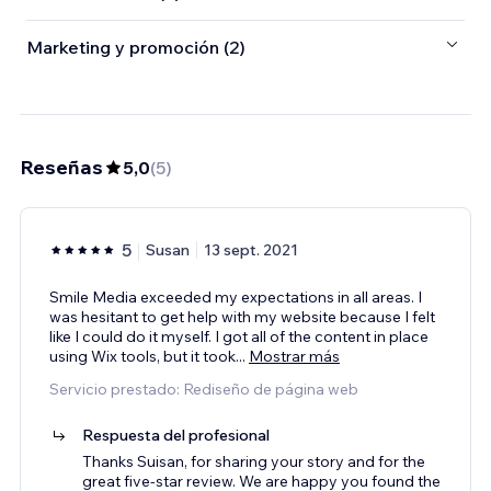
Marketing y promoción (2)
Reseñas
5,0
(
5
)
5
Susan
13 sept. 2021
Smile Media exceeded my expectations in all areas. I
was hesitant to get help with my website because I felt
like I could do it myself. I got all of the content in place
using Wix tools, but it took
...
Mostrar más
Servicio prestado: Rediseño de página web
Respuesta del profesional
Thanks Suisan, for sharing your story and for the
great five-star review. We are happy you found the