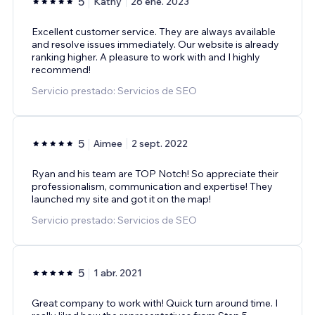
5
Kathy
26 ene. 2023
Excellent customer service. They are always available
and resolve issues immediately. Our website is already
ranking higher. A pleasure to work with and I highly
recommend!
Servicio prestado: Servicios de SEO
5
Aimee
2 sept. 2022
Ryan and his team are TOP Notch! So appreciate their
professionalism, communication and expertise! They
launched my site and got it on the map!
Servicio prestado: Servicios de SEO
5
1 abr. 2021
Great company to work with! Quick turn around time. I