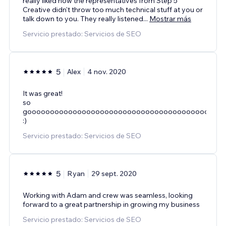
really liked how the representatives from Step 5
Creative didn't throw too much technical stuff at you or
talk down to you. They really listened
...
Mostrar más
Servicio prestado: Servicios de SEO
5
Alex
4 nov. 2020
It was great!
so
gooooooooooooooooooooooooooooooooooooooooooo
:)
Servicio prestado: Servicios de SEO
5
Ryan
29 sept. 2020
Working with Adam and crew was seamless, looking
forward to a great partnership in growing my business
Servicio prestado: Servicios de SEO