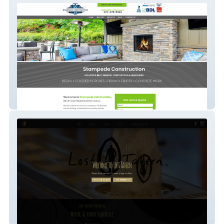
Goliath
losttavernbrewingry