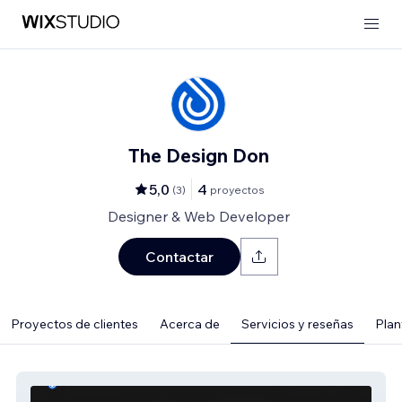
The Design Don
5,0
4
(
3
)
proyectos
Designer & Web Developer
Contactar
Proyectos de clientes
Acerca de
Servicios y reseñas
Plant