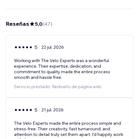
Reseñas
5,0
(
47
)
5
22 jul. 2026
Working with The Velo Experts was a wonderful
experience. Their expertise, dedication, and
commitment to quality made the entire process
smooth and hassle free.
Servicio prestado: Rediseño de página web
5
21 jul. 2026
The Velo Experts made the entire process simple and
stress-free. Their creativity, fast turnaround, and
attention to detail truly set them apart. I'd happily work