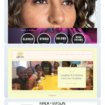
Mesmerreyes Lash
Laughterlullabies