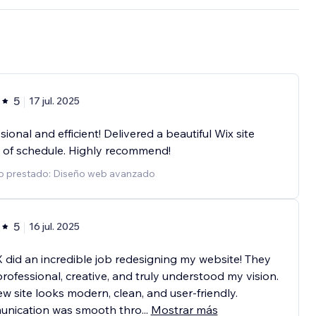
5
17 jul. 2025
sional and efficient! Delivered a beautiful Wix site
 of schedule. Highly recommend!
io prestado: Diseño web avanzado
5
16 jul. 2025
did an incredible job redesigning my website! They
rofessional, creative, and truly understood my vision.
w site looks modern, clean, and user-friendly.
nication was smooth thro
...
Mostrar más