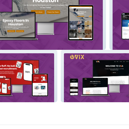
Increas
nt
VGA