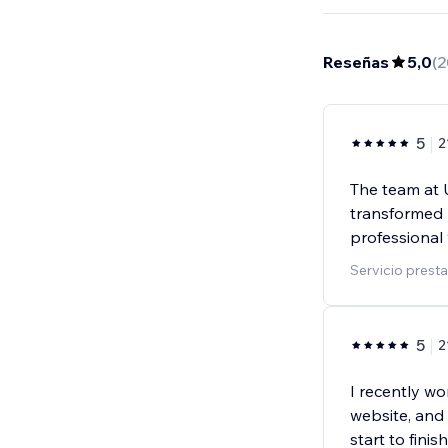
Reseñas
5,0
(
2
5
2
The team at U
transformed 
professional 
Servicio presta
5
2
I recently w
website, and
start to fini