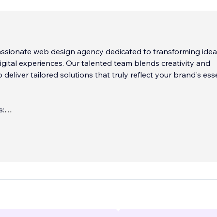
ssionate web design agency dedicated to transforming idea
igital experiences. Our talented team blends creativity and
 deliver tailored solutions that truly reflect your brand's es
s:
e power of creativity to develop innovative web solutions t
d engage your audience.
Designing:
...