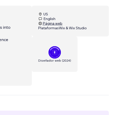
US
English
Página web
s into
Plataformas
Wix & Wix Studio
sence
Diseñador web
(
2024
)
hat