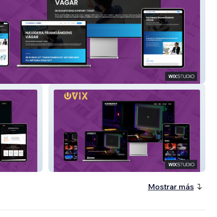
eyoursales.ai
Icebear Division
Mostrar más