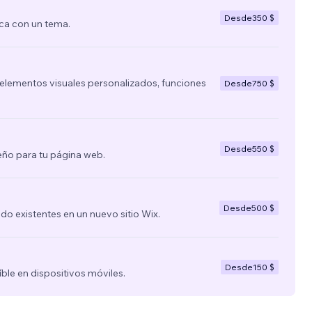
Desde
350 $
ca con un tema.
lementos visuales personalizados, funciones
Desde
750 $
Desde
550 $
ño para tu página web.
Desde
500 $
nido existentes en un nuevo sitio Wix.
Desde
150 $
íble en dispositivos móviles.