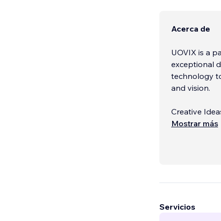
Acerca de
UOVIX is a pa
exceptional d
technology to
and vision.
Creative Idea
We harness th
Mostrar más
captivate an
Quality Web 
Servicios