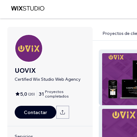
Proyectos de cli
UOVIX
Certified Wix Studio Web Agency
Proyectos
5,0
31
(
20
)
completados
Auto Detailing
Contactar
Servicios