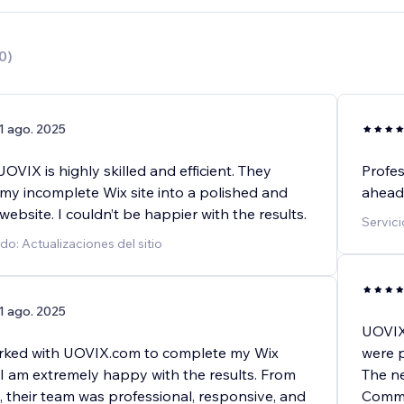
0
)
1 ago. 2025
OVIX is highly skilled and efficient. They
Profes
my incomplete Wix site into a polished and
ahead
website. I couldn’t be happier with the results.
Servic
do: Actualizaciones del sitio
1 ago. 2025
UOVIX 
orked with UOVIX.com to complete my Wix
were p
 I am extremely happy with the results. From
The ne
sh, their team was professional, responsive, and
Commu