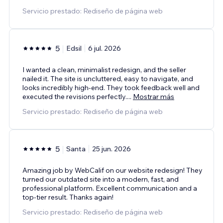
Servicio prestado: Rediseño de página web
5
Edsil
6 jul. 2026
I wanted a clean, minimalist redesign, and the seller
nailed it. The site is uncluttered, easy to navigate, and
looks incredibly high-end. They took feedback well and
executed the revisions perfectly.
...
Mostrar más
Servicio prestado: Rediseño de página web
5
Santa
25 jun. 2026
Amazing job by WebCalif on our website redesign! They
turned our outdated site into a modern, fast, and
professional platform. Excellent communication and a
top-tier result. Thanks again!
Servicio prestado: Rediseño de página web