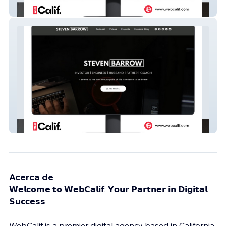
Barber Joes CHOPSHOP
Steven Barrow Data
Acerca de
𝗪𝗲𝗹𝗰𝗼𝗺𝗲 𝘁𝗼 𝗪𝗲𝗯𝗖𝗮𝗹𝗶𝗳: 𝗬𝗼𝘂𝗿 𝗣𝗮𝗿𝘁𝗻𝗲𝗿 𝗶𝗻 𝗗𝗶𝗴𝗶𝘁𝗮𝗹
𝗦𝘂𝗰𝗰𝗲𝘀𝘀
WebCalif is a premier digital agency based in California.