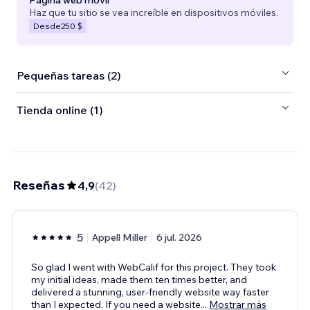
Página web móvil
Haz que tu sitio se vea increíble en dispositivos móviles.
Desde
250 $
Pequeñas tareas (2)
Tienda online (1)
Reseñas
4,9
(
42
)
5
Appell Miller
6 jul. 2026
So glad I went with WebCalif for this project. They took
my initial ideas, made them ten times better, and
delivered a stunning, user-friendly website way faster
than I expected. If you need a website
...
Mostrar más