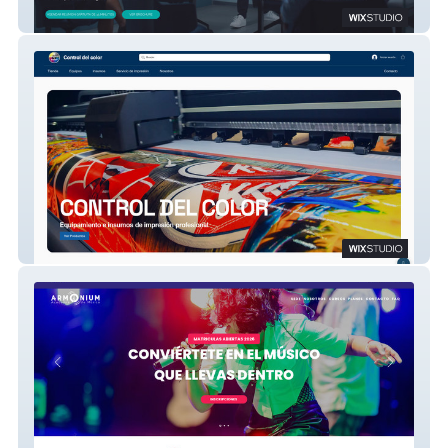
TRAM
ControldelColor