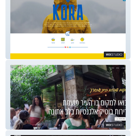
פסקו גת
zoe189