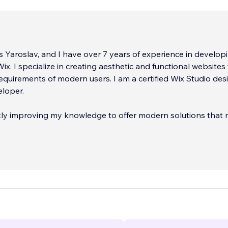
s Yaroslav, and I have over 7 years of experience in develop
ix. I specialize in creating aesthetic and functional websites
requirements of modern users. I am a certified Wix Studio des
loper.
tly improving my knowledge to offer modern solutions that
oday, I work with businesses both in Ukraine and abroad. For