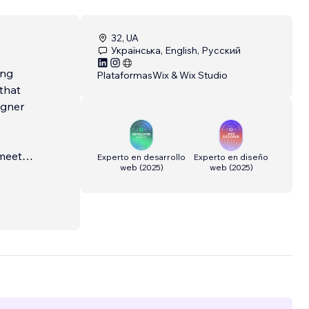
32, UA
Українська, English, Русский
ing
Plataformas
Wix & Wix Studio
 that
igner
 meet
Experto en desarrollo
Experto en diseño
web
(
2025
)
web
(
2025
)
 me, it