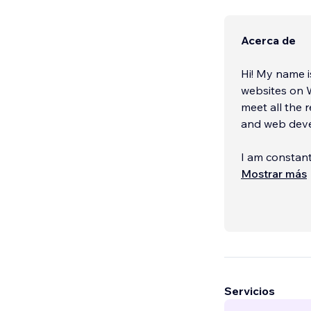
Acerca de
Hi! My name i
websites on W
meet all the 
and web deve
I am constan
new trends. T
Mostrar más
is imp
...
Servicios