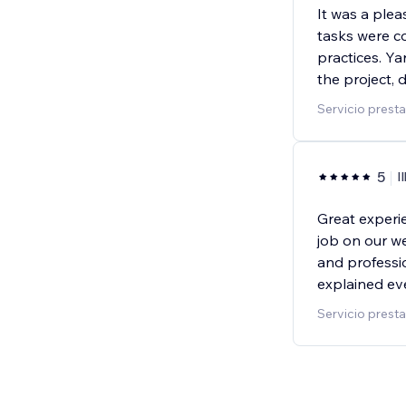
It was a plea
tasks were c
practices. Y
the project,
Servicio prest
5
Il
Great experie
job on our we
and professi
explained eve
Servicio prest