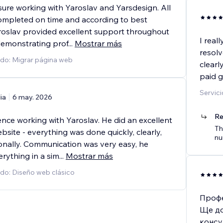
sure working with Yaroslav and Yarsdesign. All
ompleted on time and according to best
aroslav provided excellent support throughout
I real
 demonstrating prof
...
Mostrar más
resolv
ado: Migrar página web
clearl
paid g
Servici
lia
6 may. 2026
Re
nce working with Yaroslav. He did an excellent
Th
bsite - everything was done quickly, clearly,
nu
onally. Communication was very easy, he
rything in a sim
...
Mostrar más
ado: Diseño web clásico
Профе
Ще до
консу