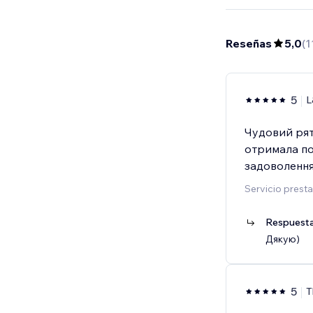
Reseñas
5,0
(
1
5
L
Чудовий рят
отримала по
задоволення
Servicio prest
Respuesta
Дякую)
5
T