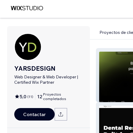
Proyectos de cli
YARSDESIGN
Web Designer & Web Developer |
Certified Wix Partner
Proyectos
5,0
12
(
11
)
YarsDesign
completados
Contactar