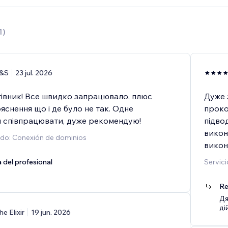
1
)
&S
23 jul. 2026
івник! Все швидко запрацювало, плюс
Дуже 
яснення що і де було не так. Одне
проко
 співпрацювати, дуже рекомендую!
підво
викон
ado: Conexión de dominios
викон
 del profesional
Servici
Re
Дя
ді
he Elixir
19 jun. 2026