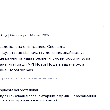
5
Gannusya
14 mar. 2026
задоволена співпрацею. Спеціаліст
нсультував від початку до кінця, знайшов усі
дні камені та надав безпечні умови роботи. Була
ана інтеграція API Нової Пошти, задача була
ана
...
Mostrar más
o prestado: Servicios externalizados
spuesta del profesional
кую) Так справді власна сторінка офрмлення замовлення
йсно розширює можливості сайту)