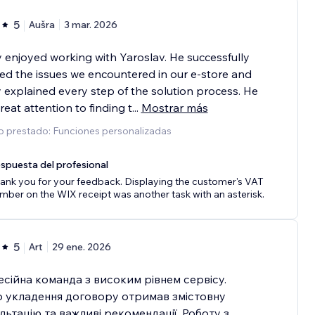
5
Aušra
3 mar. 2026
ly enjoyed working with Yaroslav. He successfully
ed the issues we encountered in our e‑store and
y explained every step of the solution process. He
reat attention to finding t
...
Mostrar más
o prestado: Funciones personalizadas
spuesta del profesional
ank you for your feedback. Displaying the customer's VAT
mber on the WIX receipt was another task with an asterisk.
5
Art
29 ene. 2026
сійна команда з високим рівнем сервісу.
 укладення договору отримав змістовну
льтацію та важливі рекомендації. Роботу з