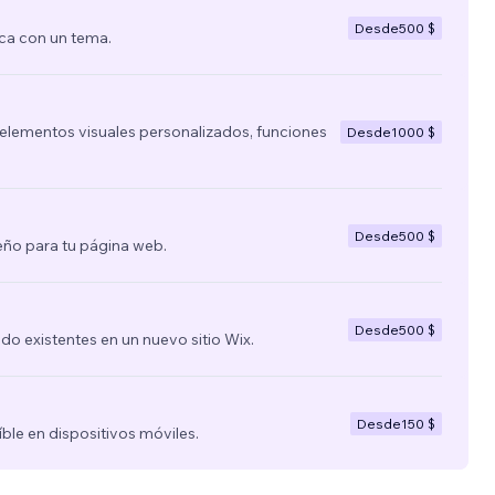
Desde
500 $
ca con un tema.
lementos visuales personalizados, funciones
Desde
1000 $
Desde
500 $
ño para tu página web.
Desde
500 $
nido existentes en un nuevo sitio Wix.
Desde
150 $
íble en dispositivos móviles.