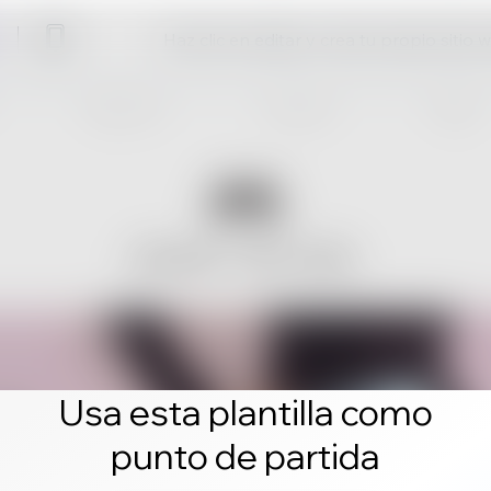
Haz clic en editar y crea tu propio sitio 
Usa esta plantilla como
punto de partida