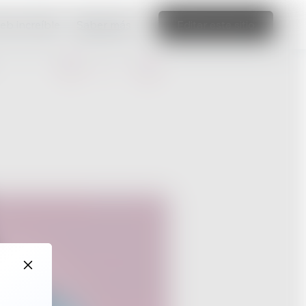
web increíble
Saber más
Editar este sitio