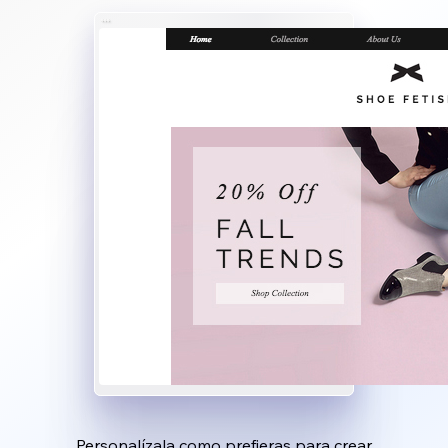
Personalízala como prefieras para crear