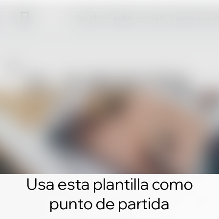
Haz clic en editar y crea tu propio sitio 
Usa esta plantilla como
punto de partida