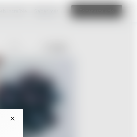
web increíble
Saber más
Editar este sitio