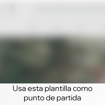
Haz clic en editar y crea tu propio sitio 
Usa esta plantilla como
punto de partida