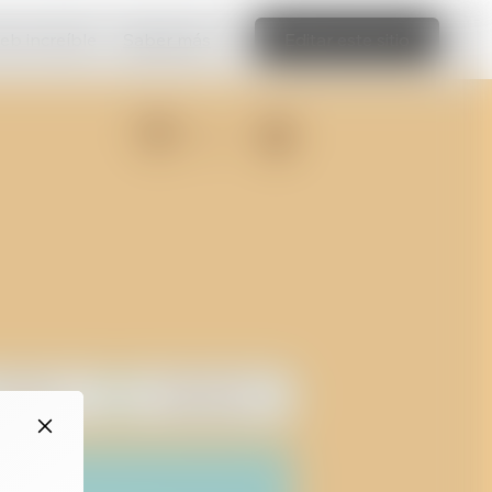
web increíble
Saber más
Editar este sitio