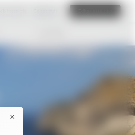
web increíble
Saber más
Editar este sitio