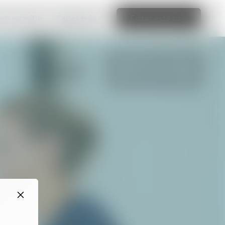
web increíble
Saber más
Editar este sitio