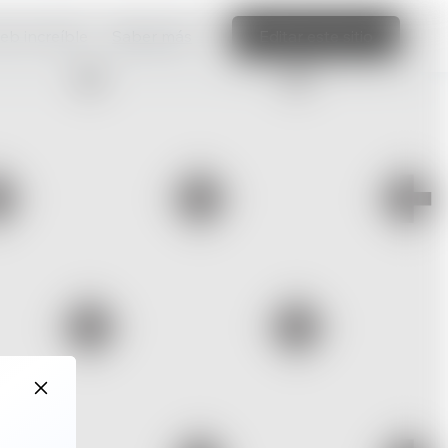
web increíble
Saber más
Editar este sitio