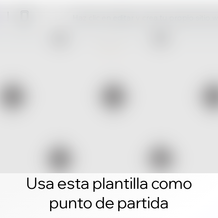
Haz clic en editar y crea tu propio sitio 
Usa esta plantilla como
punto de partida