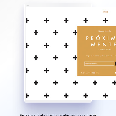
Personalízala como prefieras para crear