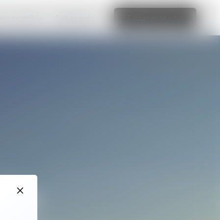
web increíble
Saber más
Editar este sitio