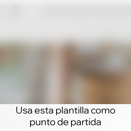
Haz clic en editar y crea tu propio sitio 
Usa esta plantilla como
punto de partida